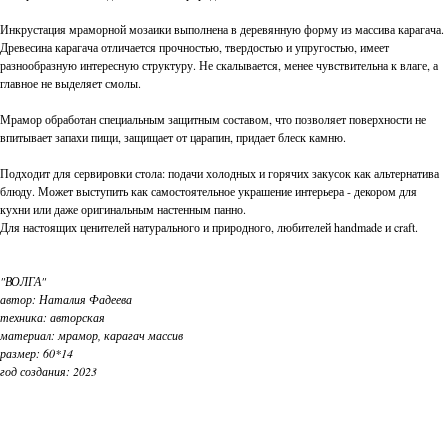
Инкрустация мраморной мозаики выполнена в деревянную форму из массива карагача.
Древесина карагача отличается прочностью, твердостью и упругостью, имеет
разнообразную интересную структуру. Не скалывается, менее чувствительна к влаге, а
главное не выделяет смолы.
Мрамор обработан специальным защитным составом, что позволяет поверхности не
впитывает запахи пищи, защищает от царапин, придает блеск камню.
Подходит для сервировки стола: подачи холодных и горячих закусок как альтернатива
блюду. Может выступить как самостоятельное украшение интерьера - декором для
кухни или даже оригинальным настенным панно.
Для настоящих ценителей натурального и природного, любителей handmade и craft.
"ВОЛГА"
автор: Наталия Фадеева
техника: авторская
материал: мрамор, карагач массив
размер: 60*14
год создания: 2023