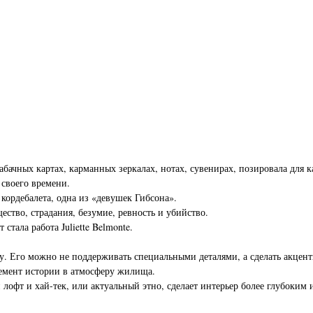
бачных картах, карманных зеркалах, нотах, сувенирах, позировала для к
 своего времени.
кордебалета, одна из «девушек Гибсона».
ество, страдания, безумие, ревность и убийство.
тала работа Juliette Belmonte.
у. Его можно не поддерживать специальными деталями, а сделать акцентн
лемент истории в атмосферу жилища.
 лофт и хай-тек, или актуальный этно, сделает интерьер более глубоким