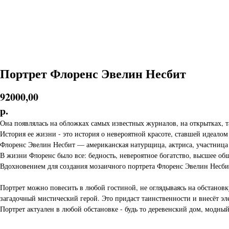
Портрет Флоренс Эвелин Несбит
92000,00
р.
Она появлялась на обложках самых известных журналов, на открытках, та
История ее жизни - это история о невероятной красоте, ставшей идеалом
Флоренс Эвелин Несбит — американская натурщица, актриса, участница 
В жизни Флоренс было все: бедность, невероятное богатство, высшее общ
Вдохновением для создания мозаичного портрета Флоренс Эвелин Несбит с
Портрет можно повесить в любой гостиной, не оглядываясь на обстановк
загадочный мистический герой. Это придаст таинственности и внесёт э
Портрет актуален в любой обстановке - будь то деревенский дом, модный